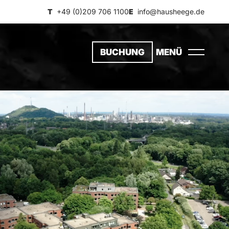
T
+49 (0)209 706 1100
E
info@hausheege.de
BUCHUNG
MENÜ